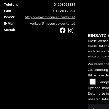
Telefon:
01203023331
Fax:
01 / 203 78 94
WWW:
http://www.motorrad-center.at
E-Mail:
verkauf@motorrad-center.at
Social:
EINSATZ
Diese Websei
Diese Daten w
anderer weit
eingebundene
Wir verwende
Zustimmung 
Bitte hake da
Googl
Optional kann
Detailierte 
unserer Date