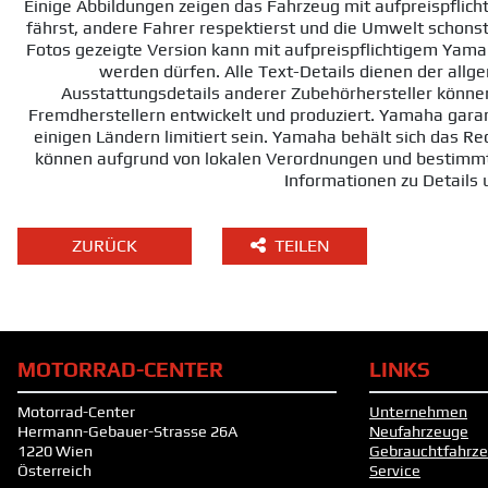
Einige Abbildungen zeigen das Fahrzeug mit aufpreispflic
fährst, andere Fahrer respektierst und die Umwelt schons
Fotos gezeigte Version kann mit aufpreispflichtigem Yamah
werden dürfen. Alle Text-Details dienen der al
Ausstattungsdetails anderer Zubehörhersteller könn
Fremdherstellern entwickelt und produziert. Yamaha garant
einigen Ländern limitiert sein. Yamaha behält sich das R
können aufgrund von lokalen Verordnungen und bestimmte
Informationen zu Details 
ZURÜCK
TEILEN
MOTORRAD-CENTER
LINKS
Motorrad-Center
Unternehmen
Hermann-Gebauer-Strasse 26A
Neufahrzeuge
1220 Wien
Gebrauchtfahrz
Österreich
Service