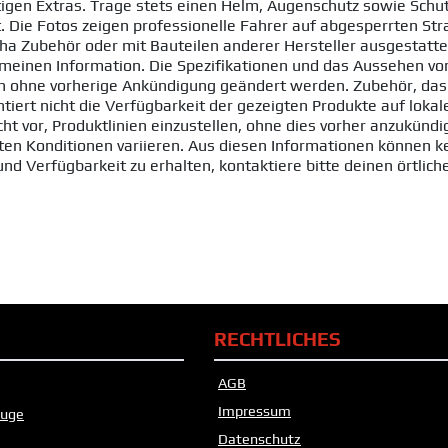
htigen Extras. Trage stets einen Helm, Augenschutz sowie Sch
t. Die Fotos zeigen professionelle Fahrer auf abgesperrten S
a Zubehör oder mit Bauteilen anderer Hersteller ausgestattet
lgemeinen Information. Die Spezifikationen und das Aussehen
en ohne vorherige Ankündigung geändert werden. Zubehör, da
iert nicht die Verfügbarkeit der gezeigten Produkte auf loka
echt vor, Produktlinien einzustellen, ohne dies vorher anzukü
n Konditionen variieren. Aus diesen Informationen können k
und Verfügbarkeit zu erhalten, kontaktiere bitte deinen örtlic
RECHTLICHES
AGB
Impressum
euge
Datenschutz